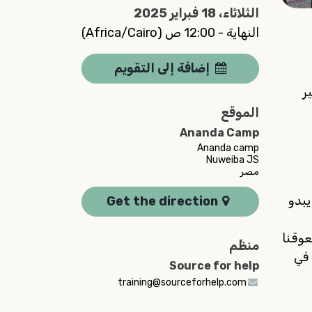
الثلاثاء، 18 فبراير 2025
النهاية -
12:00 ص
(
Africa/Cairo
)
إضافة إلى التقويم
ير
الموقع
Ananda Camp
Ananda camp
Nuweiba JS
مصر
يبدو
Get the direction
عوقنا
منظِّم
 في
Source for help
training@sourceforhelp.com